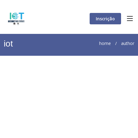
Inscrição
iot
home
/
author