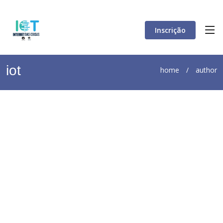
Inscrição
iot
home
/
author